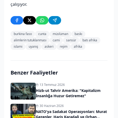
çalışıyor.
burkina faso
cunta
müslüman
baskı
alimlerin tutuklanması
cami
sansür
batı afrika
islami
uyanış
askeri
rejim
afrika
Benzer Faaliyetler
13 Temmuz 2026
Hizb-ut Tahrir Amerika: "Kapitalizm
İnsanlığa Huzur Getiremez"
30 Haziran 2026
NATO'ya Sadakat Operasyonları: Murat
Gezenler, Haris Karadağ ve Orhan