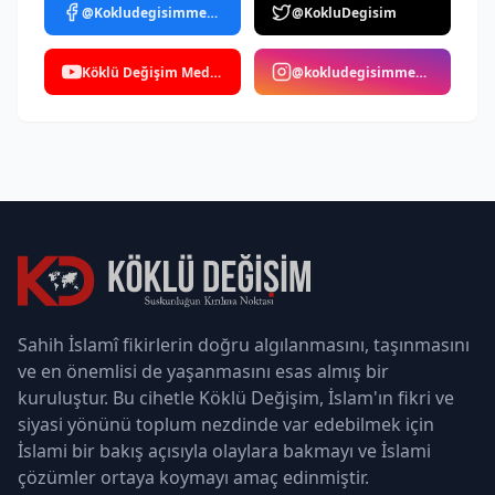
@Kokludegisimmedya
@KokluDegisim
Köklü Değişim Medya
@kokludegisimmedya
Sahih İslamî fikirlerin doğru algılanmasını, taşınmasını
ve en önemlisi de yaşanmasını esas almış bir
kuruluştur. Bu cihetle Köklü Değişim, İslam'ın fikri ve
siyasi yönünü toplum nezdinde var edebilmek için
İslami bir bakış açısıyla olaylara bakmayı ve İslami
çözümler ortaya koymayı amaç edinmiştir.