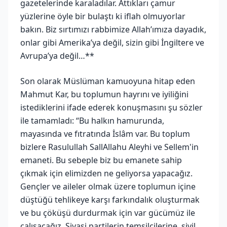
gazetelerinde karaladılar. Attıkları çamur
yüzlerine öyle bir bulaştı ki iflah olmuyorlar
bakın. Biz sırtımızı rabbimize Allah’ımıza dayadık,
onlar gibi Amerika’ya değil, sizin gibi İngiltere ve
Avrupa’ya değil…**
Son olarak Müslüman kamuoyuna hitap eden
Mahmut Kar, bu toplumun hayrını ve iyiliğini
istediklerini ifade ederek konuşmasını şu sözler
ile tamamladı: “Bu halkın hamurunda,
mayasında ve fıtratında İslâm var. Bu toplum
bizlere Rasulullah SallAllahu Aleyhi ve Sellem'in
emaneti. Bu sebeple biz bu emanete sahip
çıkmak için elimizden ne geliyorsa yapacağız.
Gençler ve aileler olmak üzere toplumun içine
düştüğü tehlikeye karşı farkındalık oluşturmak
ve bu çöküşü durdurmak için var gücümüz ile
çalışacağız. Siyasi partilerin temsilcilerine, sivil