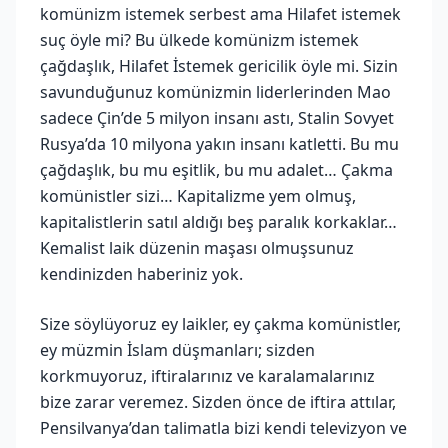
komünizm istemek serbest ama Hilafet istemek
suç öyle mi? Bu ülkede komünizm istemek
çağdaşlık, Hilafet İstemek gericilik öyle mi. Sizin
savunduğunuz komünizmin liderlerinden Mao
sadece Çin’de 5 milyon insanı astı, Stalin Sovyet
Rusya’da 10 milyona yakın insanı katletti. Bu mu
çağdaşlık, bu mu eşitlik, bu mu adalet… Çakma
komünistler sizi… Kapitalizme yem olmuş,
kapitalistlerin satıl aldığı beş paralık korkaklar…
Kemalist laik düzenin maşası olmuşsunuz
kendinizden haberiniz yok.
Size söylüyoruz ey laikler, ey çakma komünistler,
ey müzmin İslam düşmanları; sizden
korkmuyoruz, iftiralarınız ve karalamalarınız
bize zarar veremez. Sizden önce de iftira attılar,
Pensilvanya’dan talimatla bizi kendi televizyon ve