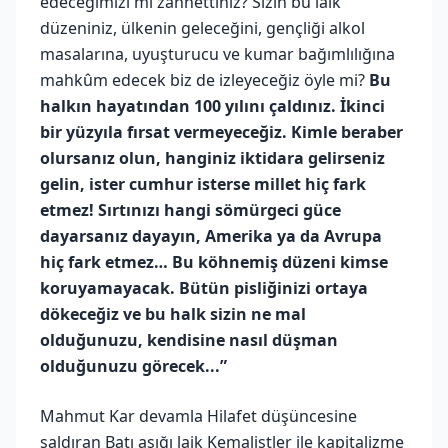
edeceğimizi mi zannettiniz? Sizin bu laik
düzeniniz, ülkenin geleceğini, gençliği alkol
masalarına, uyuşturucu ve kumar bağımlılığına
mahkûm edecek biz de izleyeceğiz öyle mi?
Bu
halkın hayatından 100 yılını çaldınız. İkinci
bir yüzyıla fırsat vermeyeceğiz. Kimle beraber
olursanız olun, hanginiz iktidara gelirseniz
gelin, ister cumhur isterse millet hiç fark
etmez! Sırtınızı hangi sömürgeci güce
dayarsanız dayayın, Amerika ya da Avrupa
hiç fark etmez… Bu köhnemiş düzeni kimse
koruyamayacak. Bütün pisliğinizi ortaya
dökeceğiz ve bu halk sizin ne mal
olduğunuzu, kendisine nasıl düşman
olduğunuzu görecek...”
Mahmut Kar devamla Hilafet düşüncesine
saldıran Batı aşığı laik Kemalistler ile kapitalizme