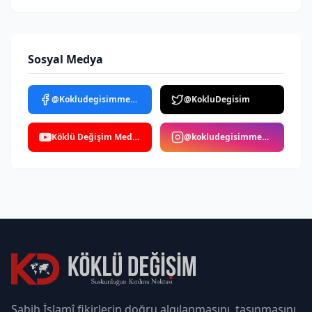
Sosyal Medya
@Kokludegisimmedya
@KokluDegisim
Köklü Değişim Medya
@kokludegisimmedya
Sahih İslamî fikirlerin doğru algılanmasını, taşınmasını