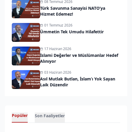
08 Temmuz 2026
Türk Savunma Sanayisi NATO’ya
Hizmet Edemez!
01 Temmuz 2026
Ümmetin Tek Umudu Hilafettir
17 Haziran 2026
İslami Değerler ve Müslümanlar Hedef
Alınıyor
03 Haziran 2026
Asıl Mutlak Butlan, İslam’ı Yok Sayan
Laik Düzendir
Popüler
Son Faaliyetler