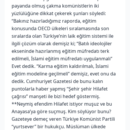
payanda olmuş çakma komünistlerin iki
yüzlülüğüne dikkat çekerek şunları söyledi:
“Bakınız hazırladığımız raporda, eğitim
konusunda OECD ülkeleri sıralamasında son
sıralarda olan Türkiye’nin laik eğitim sistemi ile
ilgili çözüm olarak demişiz ki; “Batılı ideolojiler
ekseninde hazırlanmış eğitim müfredatı terk
edilmeli, İslami eğitim müfredatı uygulanmalı”
Evet dedik. “Karma eğitim kaldırılmalı, İslami
eğitim modeline geçilmeli” demişiz, evet onu da
dedik. Cumhuriyet Gazetesi de bunu kalın
puntolarla haber yapmış “Şehir şehir Hilafet
çağrısı” manşeti ile bizi hedef göstermiş.
**Neymiş efendim Hilafet istiyor muşuz ve bu
Anayasa’ya göre suçmuş. Kim söylüyor bunu?
Gazeteye demeç veren Türkiye Komünist Partili
“yurtsever” bir hukukçu. Müslüman ülkede