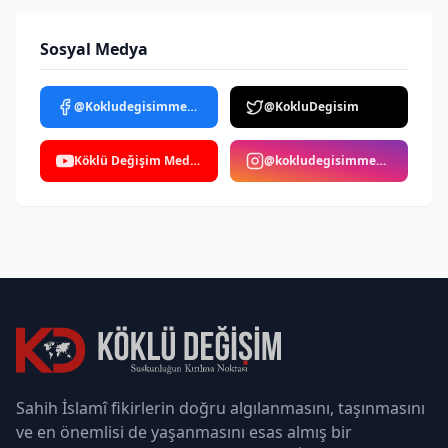
Sosyal Medya
@Kokludegisimmedya
@KokluDegisim
Köklü Değişim Medya
@kokludegisimmedya
Sahih İslamî fikirlerin doğru algılanmasını, taşınmasını
ve en önemlisi de yaşanmasını esas almış bir