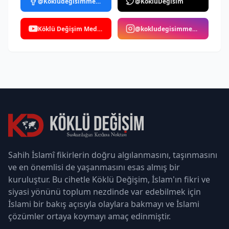
@Kokludegisimmedya
@KokluDegisim
Köklü Değişim Medya
@kokludegisimmedya
Sahih İslamî fikirlerin doğru algılanmasını, taşınmasını
ve en önemlisi de yaşanmasını esas almış bir
kuruluştur. Bu cihetle Köklü Değişim, İslam'ın fikri ve
siyasi yönünü toplum nezdinde var edebilmek için
İslami bir bakış açısıyla olaylara bakmayı ve İslami
çözümler ortaya koymayı amaç edinmiştir.