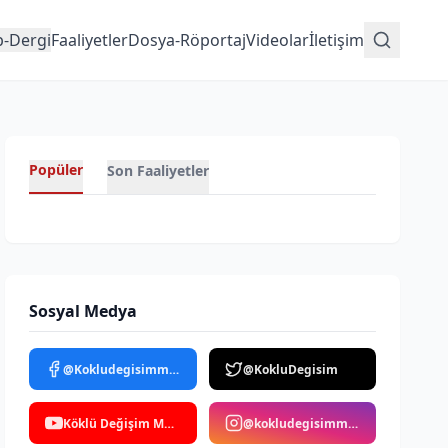
p-Dergi
Faaliyetler
Dosya-Röportaj
Videolar
İletişim
Popüler
Son Faaliyetler
Sosyal Medya
@Kokludegisimmedya
@KokluDegisim
Köklü Değişim Medya
@kokludegisimmedya