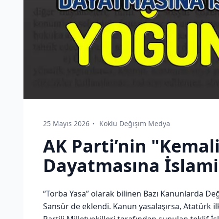
25 Mayıs 2026
Köklü Değişim Medya
AK Parti’nin "Kemal
Dayatmasına İslami
“Torba Yasa” olarak bilinen Bazı Kanunlarda Deği
Sansür de eklendi. Kanun yasalaşırsa, Atatürk il
Partili Milletvekilleri tarafından sunulan teklif