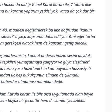
hakkında aldığı Genel Kurul Kararı ile, ‘Atatürk ilke
ma bu kararın yaptırım yetkisi yok, varsa da çok dar bir
un 49. maddesi değiştirilerek bu ilke doğrudan "kanun
 siteleri” açıkça kapsama dahil ediliyor. Yani eğer torba
rım gerekçesi olacak hem de kapsamı geniş olacak.
şünürlerimizin, kanaat önderlerimizin sesini duyduk,
 tepkileri yumuşatmaya çalışıyor ve güya eleştirileri
 ki bu torba yasa hazırlanırken kamuoyunun hassasiyeti
ubundan üç beş hukukçunun elinden de çıkmadı.
 haberdar olmaması mümkün değil.
n İlam Kurulu kararı ile bile olsa uygulamada olan böyle
em büyük bir fecaattir hem de samimiyetsizliktir.