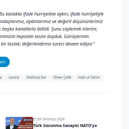
 taslakta ifade hürriyetine aykırı, ifade hürriyetiyle
tandaşlarımız, aydınlarımız ve değerli düşünürlerimiz
başka kanallarla iletildi. Şunu söylemek isterim;
rimizin hepsinin sesini duyduk. Görüşlerinin
 bir taslak; değerlendirme süreci devam ediyor."
ram
a
sansür
Mahmut Kar
Ömer Çelik
Hizb-ut Tahrir
08 Temmuz 2026
Türk Savunma Sanayisi NATO’ya