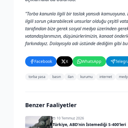
"Torba kanunla ilgili bir taslak yansıdı kamuoyuna. Bu
ilgili sorun çıkarabilecek unsurlar olduğu çeşitli va
tarafından bize gerek sosyal medya üzerinden gerek 
vatandaşlarımızın, düşünürlerimizin, kanaat önderle
farkındayız. Dolayısıyla adı üstünde dediğim gibi bu
Facebook
X
WhatsApp
Teleg
torba yasa
basın
ilan
kurumu
internet
medy
Benzer Faaliyetler
10 Temmuz 2026
Türkiye, ABD’nin İstemediği S-400’leri