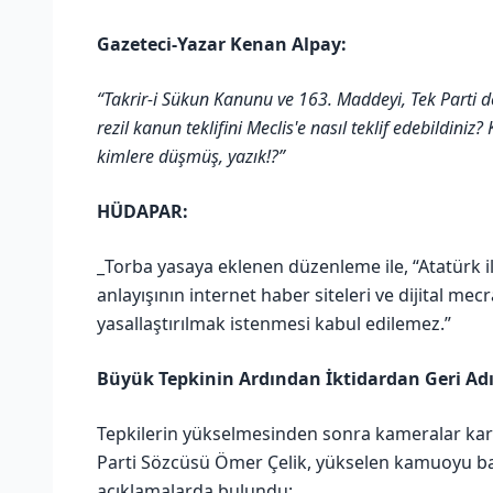
Gazeteci-Yazar Kenan Alpay:
“Takrir-i Sükun Kanunu ve 163. Maddeyi, Tek Parti 
rezil kanun teklifini Meclis'e nasıl teklif edebildi
kimlere düşmüş, yazık!?”
HÜDAPAR:
_Torba yasaya eklenen düzenleme ile, “Atatürk il
anlayışının internet haber siteleri ve dijital mec
yasallaştırılmak istenmesi kabul edilemez.”
Büyük Tepkinin Ardından İktidardan Geri Adım
Tepkilerin yükselmesinden sonra kameralar karş
Parti Sözcüsü Ömer Çelik, yükselen kamuoyu bask
açıklamalarda bulundu: