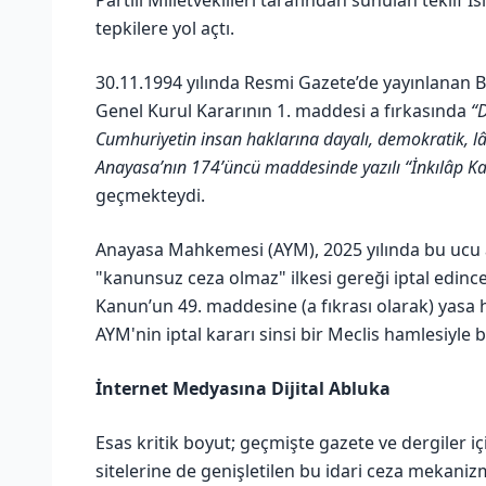
tepkilere yol açtı.
30.11.1994 yılında Resmi Gazete’de yayınlanan 
Genel Kurul Kararının 1. maddesi a fırkasında
“D
Cumhuriyetin insan haklarına dayalı, demokratik, lâik,
Anayasa’nın 174’üncü maddesinde yazılı “İnkılâp Ka
geçmekteydi.
Anayasa Mahkemesi (AYM), 2025 yılında bu ucu aç
"kanunsuz ceza olmaz" ilkesi gereği iptal edince
Kanun’un 49. maddesine (a fıkrası olarak) yasa
AYM'nin iptal kararı sinsi bir Meclis hamlesiyle 
İnternet Medyasına Dijital Abluka
Esas kritik boyut; geçmişte gazete ve dergiler i
sitelerine de genişletilen bu idari ceza mekanizm