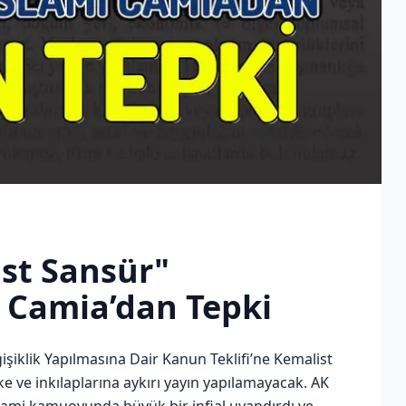
ist Sansür"
 Camia’dan Tepki
şiklik Yapılmasına Dair Kanun Teklifi’ne Kemalist
ke ve inkılaplarına aykırı yayın yapılamayacak. AK
 İslami kamuoyunda büyük bir infial uyandırdı ve