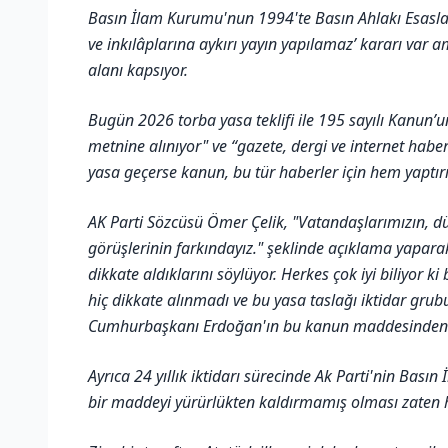
Basın İlam Kurumu'nun 1994'te Basın Ahlakı Esasları 
ve inkılâplarına aykırı yayın yapılamaz’ kararı var a
alanı kapsıyor.
Bugün 2026 torba yasa teklifi ile 195 sayılı Kanun’
metnine alınıyor" ve “gazete, dergi ve internet haber
yasa geçerse kanun, bu tür haberler için hem yaptı
AK Parti Sözcüsü Ömer Çelik, "Vatandaşlarımızın, dü
görüşlerinin farkındayız." şeklinde açıklama yaparak
dikkate aldıklarını söylüyor. Herkes çok iyi biliyor
hiç dikkate alınmadı ve bu yasa taslağı iktidar gr
Cumhurbaşkanı Erdoğan'ın bu kanun maddesinden
Ayrıca 24 yıllık iktidarı sürecinde Ak Parti'nin Bası
bir maddeyi yürürlükten kaldırmamış olması zaten h