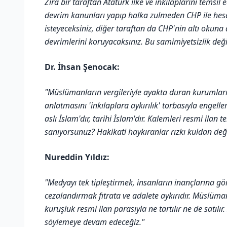
Zira bir taraftan Atatürk ilke ve inkılaplarını temsil
devrim kanunları yapıp halka zulmeden CHP ile h
isteyeceksiniz, diğer taraftan da CHP'nin altı okun
devrimlerini koruyacaksınız. Bu samimiyetsizlik deği
Dr. İhsan Şenocak:
"Müslümanların vergileriyle ayakta duran kurumların
anlatmasını 'inkılaplara aykırılık' torbasıyla engell
aslı İslam'dır, tarihi İslam'dır. Kalemleri resmi ilan 
sanıyorsunuz? Hakikati haykıranlar rızkı kuldan değil,
Nureddin Yıldız:
"Medyayı tek tipleştirmek, insanların inançlarına gör
cezalandırmak fıtrata ve adalete aykırıdır. Müslüman
kuruşluk resmi ilan parasıyla ne tartılır ne de satılır
söylemeye devam edeceğiz."