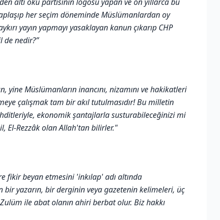
 eden altı oku partisinin logosu yapan ve on yıllarca bu
esaplaşıp her seçim döneminde Müslümanlardan oy
a aykırı yayın yapmayı yasaklayan kanun çıkarıp CHP
l de nedir?”
, yine Müslümanların inancını, nizamını ve hakikatleri
emeye çalışmak tam bir akıl tutulmasıdır! Bu milletin
tehditleriyle, ekonomik şantajlarla susturabileceğinizi mi
 El-Rezzâk olan Allah'tan bilirler."
e fikir beyan etmesini 'inkılap' adı altında
 bir yazarın, bir derginin veya gazetenin kelimeleri, üç
. Zulüm ile abat olanın ahiri berbat olur. Biz hakkı