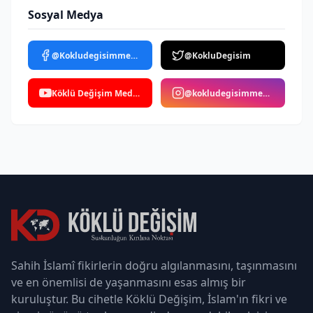
Sosyal Medya
@Kokludegisimmedya
@KokluDegisim
Köklü Değişim Medya
@kokludegisimmedya
Sahih İslamî fikirlerin doğru algılanmasını, taşınmasını
ve en önemlisi de yaşanmasını esas almış bir
kuruluştur. Bu cihetle Köklü Değişim, İslam'ın fikri ve