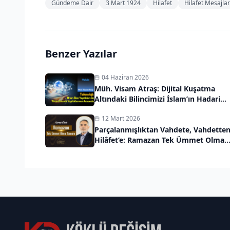
Gündeme Dair
3 Mart 1924
Hilafet
Hilafet Mesajlar
Benzer Yazılar
04 Haziran 2026
Müh. Visam Atraş: Dijital Kuşatma
Altındaki Bilincimizi İslam’ın Hadari
Vizyonuyla Kurtarmalıyız
12 Mart 2026
Parçalanmışlıktan Vahdete, Vahdette
Hilâfet’e: Ramazan Tek Ümmet Olma
Zamanı