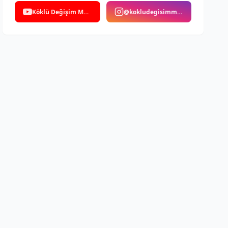
Köklü Değişim Medya
@kokludegisimmedya