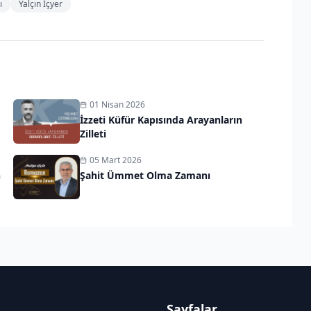
ı
Yalçın İçyer
01 Nisan 2026
İzzeti Küfür Kapısında Arayanların
Zilleti
05 Mart 2026
n
Şahit Ümmet Olma Zamanı
Sayfalar