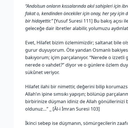
“Andolsun onların kıssalarında akıl sahipleri için ibre
fakat o, kendinden öncekiler için onay, her şey için
bir hidayettir.”
[Yusuf Suresi 111] Bu bakış açısı il
geleceğe dair ibretler alabilir, yolumuzu aydınlata
Evet, Hilafet bizim özlemimizdir; saltanat bile
gurur duyuyorum. Öte yandan Osmanlı bakiyesi
bakıyorum; içim parçalanıyor. “Nerede o izzetli
nerede o vahdet?” diyor ve o günlere özlem duy
sükûnet veriyor.
Hilafet ilahi bir nimettir, değerini bilip korumazs
Allah’ın ipine sımsıkı yapışın; bölünüp parçalanma
birbirinize düşman idiniz de Allah gönüllerinizi
oldunuz…” _ [Âl-i İmran Suresi 103]
İkinci sebep ise düşmanın, sömürgecilerin zaafı