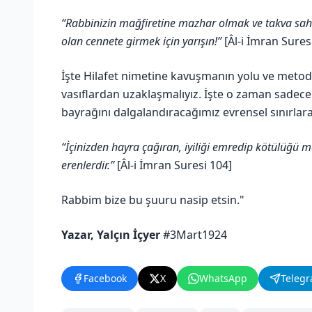
“Rabbinizin mağfiretine mazhar olmak ve takva sahip
olan cennete girmek için yarışın!”
[Âl-i İmran Sures
İşte Hilafet nimetine kavuşmanın yolu ve metodu!
vasıflardan uzaklaşmalıyız. İşte o zaman sadece
bayrağını dalgalandıracağımız evrensel sınırlara 
“İçinizden hayra çağıran, iyiliği emredip kötülüğü 
erenlerdir.”
[Âl-i İmran Suresi 104]
Rabbim bize bu şuuru nasip etsin."
Yazar, Yalçın İçyer
#3Mart1924
Facebook
X
WhatsApp
Teleg