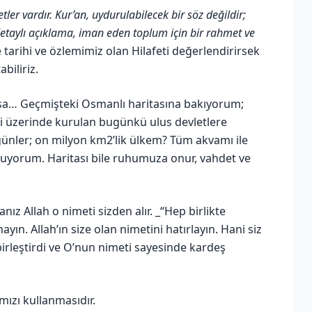
tler vardır. Kur’an, uydurulabilecek bir söz değildir;
 detaylı açıklama, iman eden toplum için bir rahmet ve
e tarihi ve özlemimiz olan Hilafeti değerlendirirsek
biliriz.
 olsa… Geçmişteki Osmanlı haritasına bakıyorum;
 üzerinde kurulan bugünkü ulus devletlere
 günler; on milyon km2’lik ülkem? Tüm akvamı ile
uyorum. Haritası bile ruhumuza onur, vahdet ve
anız Allah o nimeti sizden alır. _“Hep birlikte
yın. Allah’ın size olan nimetini hatırlayın. Hani siz
 birleştirdi ve O’nun nimeti sayesinde kardeş
mızı kullanmasıdır.