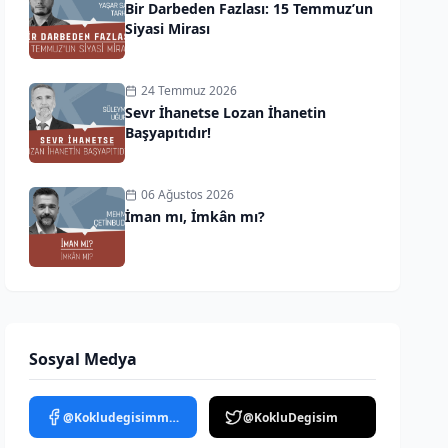
Bir Darbeden Fazlası: 15 Temmuz’un
Siyasi Mirası
24 Temmuz 2026
Sevr İhanetse Lozan İhanetin
Başyapıtıdır!
06 Ağustos 2026
İman mı, İmkân mı?
Sosyal Medya
@Kokludegisimmedya
@KokluDegisim