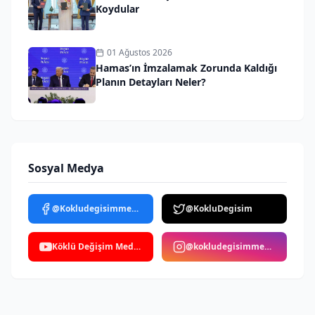
Koydular
01 Ağustos 2026
Hamas’ın İmzalamak Zorunda Kaldığı
Planın Detayları Neler?
Sosyal Medya
@Kokludegisimmedya
@KokluDegisim
Köklü Değişim Medya
@kokludegisimmedya