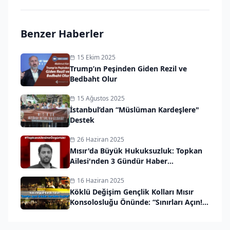
Benzer Haberler
15 Ekim 2025
Trump’ın Peşinden Giden Rezil ve
Bedbaht Olur
15 Ağustos 2025
İstanbul’dan “Müslüman Kardeşlere"
Destek
26 Haziran 2025
Mısır'da Büyük Hukuksuzluk: Topkan
Ailesi'nden 3 Gündür Haber
Alınamıyor!
16 Haziran 2025
Köklü Değişim Gençlik Kolları Mısır
Konsolosluğu Önünde: “Sınırları Açın!
Orduları Harekete Geçirin!”