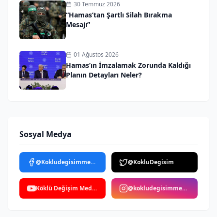
30 Temmuz 2026
“Hamas’tan Şartlı Silah Bırakma
Mesajı”
01 Ağustos 2026
Hamas’ın İmzalamak Zorunda Kaldığı
Planın Detayları Neler?
Sosyal Medya
@Kokludegisimmedya
@KokluDegisim
Köklü Değişim Medya
@kokludegisimmedya