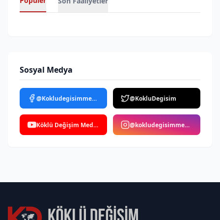
Popüler
Son Faaliyetler
Sosyal Medya
@Kokludegisimmedya
@KokluDegisim
Köklü Değişim Medya
@kokludegisimmedya